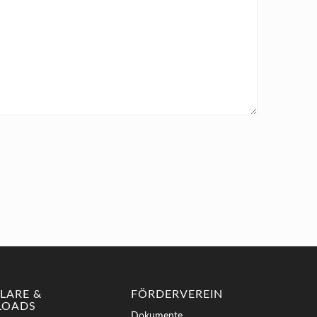
LARE &
FÖRDERVEREIN
OADS
Dokumente