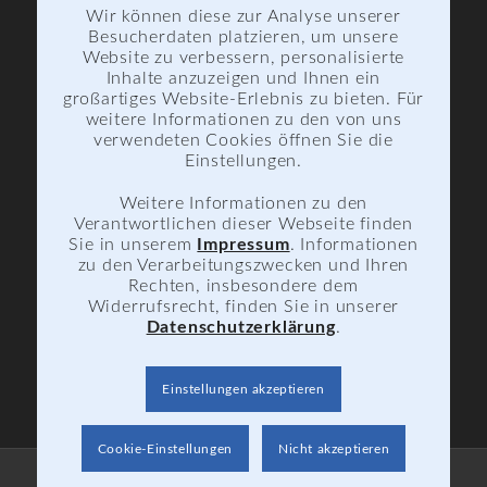
Informationsmaterial
Wir können diese zur Analyse unserer
Besucherdaten platzieren, um unsere
Website zu verbessern, personalisierte
Inhalte anzuzeigen und Ihnen ein
großartiges Website-Erlebnis zu bieten. Für
weitere Informationen zu den von uns
verwendeten Cookies öffnen Sie die
FÖRDERVEREIN
Einstellungen.
Dokumente
Weitere Informationen zu den
Aktuelle Projekte
Verantwortlichen dieser Webseite finden
Sie in unserem
Impressum
. Informationen
zu den Verarbeitungszwecken und Ihren
Rechten, insbesondere dem
Widerrufsrecht, finden Sie in unserer
Datenschutzerklärung
.
Einstellungen akzeptieren
Cookie-Einstellungen
Nicht akzeptieren
© Copyright - BSZ "Otto Lilienthal" Freital-Dippoldiswalde